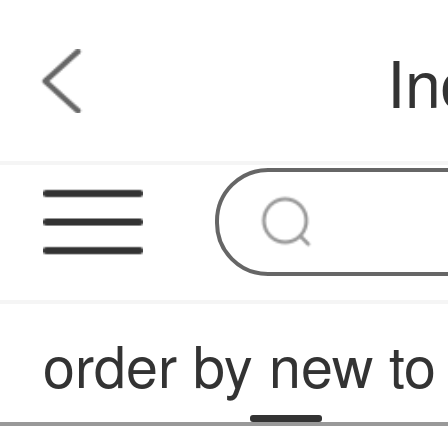
I
order by new to